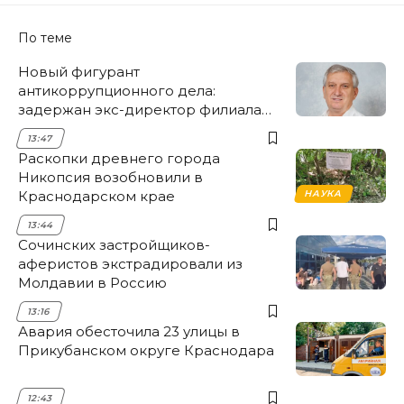
По теме
Новый фигурант
антикоррупционного дела:
задержан экс-директор филиала
НЭСК Крымска
13:47
Раскопки древнего города
Никопсия возобновили в
Краснодарском крае
НАУКА
13:44
Сочинских застройщиков-
аферистов экстрадировали из
Молдавии в Россию
13:16
Авария обесточила 23 улицы в
Прикубанском округе Краснодара
12:43