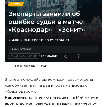
СПОРТ
Эксперты заявили об
ошибке судьи в матче
«Краснодар» – «Зенит»
«Быки» выиграли со счетом 2:0.
1 МИН ЧТЕНИЯ
04.10.2024 В 20:32
фото: Геннадий Дьячук
Экспертно-судейская комиссия рассмотрела
жалобу «Зенита» на два игровых эпизода с
«Краснодаром».
Напомним
, по мнению питерцев, на 14-й минуте
арбитр должен был удалить защитника «черно-