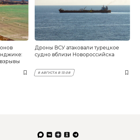
ронов
Дроны ВСУ атаковали турецкое
енджике:
судно вблизи Новороссийска
 взрывы
8 АВГУСТА В 13:08