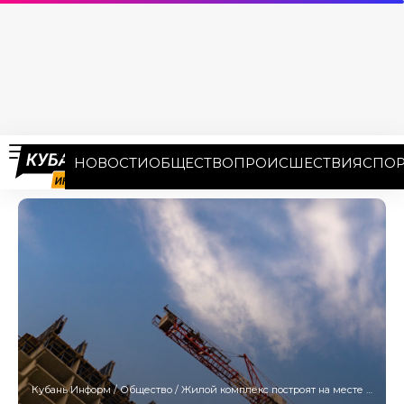
НОВОСТИ
ОБЩЕСТВО
ПРОИСШЕСТВИЯ
СПОР
Кубань Информ
/
Общество
/
Жилой комплекс построят на месте исторического масложиркомбината Краснодара