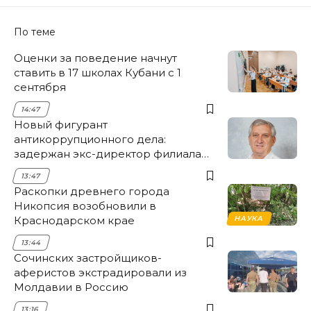
По теме
Оценки за поведение начнут
ставить в 17 школах Кубани с 1
сентября
14:47
Новый фигурант
антикоррупционного дела:
задержан экс-директор филиала
НЭСК Крымска
13:47
Раскопки древнего города
Никопсия возобновили в
Краснодарском крае
НАУКА
13:44
Сочинских застройщиков-
аферистов экстрадировали из
Молдавии в Россию
13:16