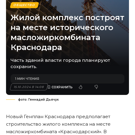
ОБЩЕСТВО
Жилой комплекс построят
на месте исторического
масложиркомбината
Краснодара
Часть зданий власти города планируют
сохранить.
1 МИН ЧТЕНИЯ
15.10.2024 В 14:08
фото: Геннадий Дьячук
Новый Генплан Краснодара предполагает
строительство жилого комплекса на месте
масложиркомбината «Краснодарский». В