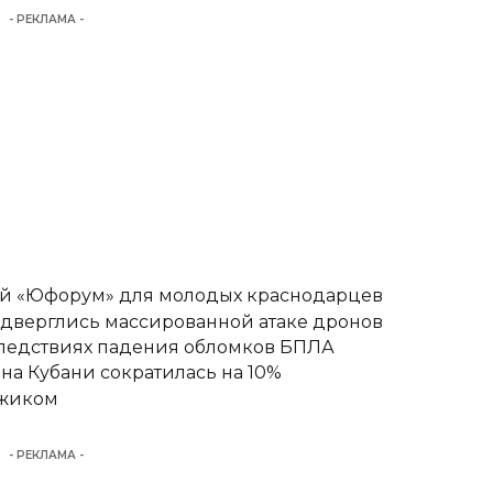
- РЕКЛАМА -
вый «Юфорум» для молодых краснодарцев
одверглись массированной атаке дронов
следствиях падения обломков БПЛА
а Кубани сократилась на 10%
джиком
- РЕКЛАМА -