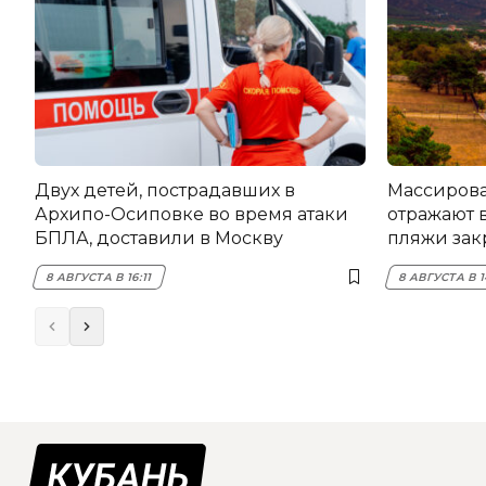
Двух детей, пострадавших в
Массирова
Архипо-Осиповке во время атаки
отражают 
БПЛА, доставили в Москву
пляжи зак
8 АВГУСТА В 16:11
8 АВГУСТА В 1