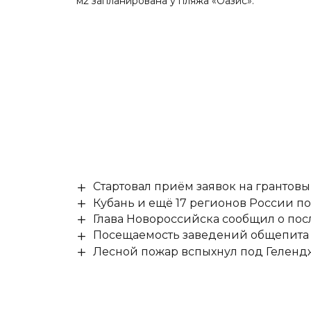
м2 запланирована у пляжа «Оазис».
Стартовал приём заявок на гранто
Кубань и ещё 17 регионов России п
Глава Новороссийска сообщил о по
Посещаемость заведений общепита н
Лесной пожар вспыхнул под Гелен