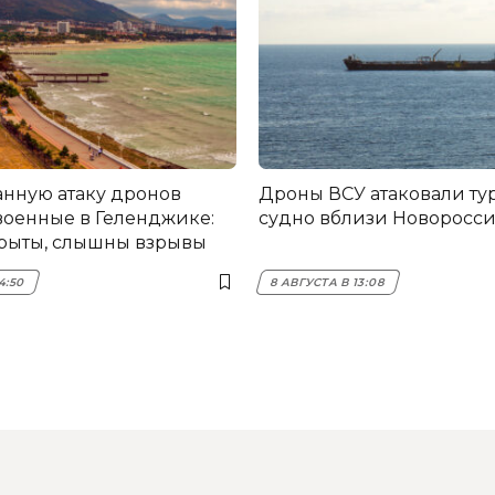
нную атаку дронов
Дроны ВСУ атаковали турецкое
военные в Геленджике:
судно вблизи Новоросс
рыты, слышны взрывы
4:50
8 АВГУСТА В 13:08