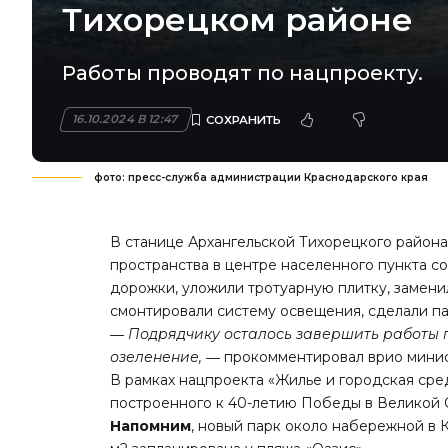
Тихорецком районе
Работы проводят по нацпроекту.
16.10.2024 В 12:47
фото: пресс-служба администрации Краснодарского края
В станице Архангельской Тихорецкого район
пространства в центре населенного пункта со
дорожки, уложили тротуарную плитку, замени
смонтировали систему освещения, сделали па
― Подрядчику осталось завершить работы п
озеленение,
― прокомментировал врио минис
В рамках нацпроекта «Жилье и городская сре
построенного к 40-летию Победы в Великой 
Напомним
, новый парк около набережной в 