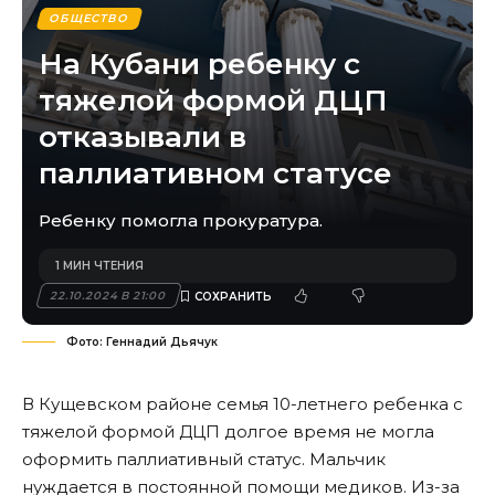
ОБЩЕСТВО
На Кубани ребенку с
тяжелой формой ДЦП
отказывали в
паллиативном статусе
Ребенку помогла прокуратура.
1 МИН ЧТЕНИЯ
22.10.2024 В 21:00
Фото: Геннадий Дьячук
В Кущевском районе семья 10-летнего ребенка с
тяжелой формой ДЦП долгое время не могла
оформить паллиативный статус. Мальчик
нуждается в постоянной помощи медиков. Из-за