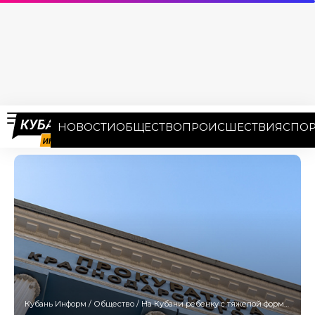
НОВОСТИ
ОБЩЕСТВО
ПРОИСШЕСТВИЯ
СПОР
Кубань Информ
/
Общество
/
На Кубани ребенку с тяжелой формой ДЦП отказывали в паллиативном статусе