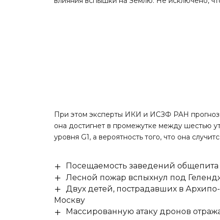
влияния вспышки на Землю. Не исключено, чт
При этом эксперты ИКИ и ИСЗФ РАН прогнози
она достигнет в промежутке между шестью ут
уровня G1, а вероятность того, что она случит
Посещаемость заведений общепита н
Лесной пожар вспыхнул под Гелен
Двух детей, пострадавших в Архипо
Москву
Массированную атаку дронов отража