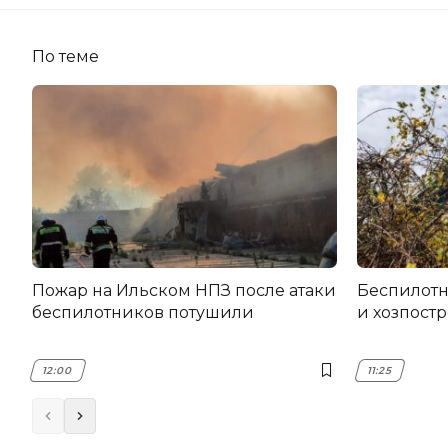
По теме
Пожар на Ильском НПЗ после атаки
Беспилот
беспилотников потушили
и хозпост
12:00
11:25