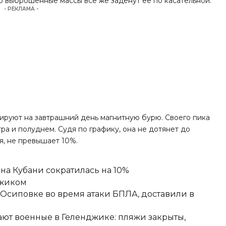
о выброшенные массы все же заденут ее по касательной.
- РЕКЛАМА -
руют на завтрашний день магнитную бурю. Своего пика
ра и полуднем. Судя по графику, она не дотянет до
ся, не превышает 10%.
а Кубани сократилась на 10%
джиком
-Осиповке во время атаки БПЛА, доставили в
ют военные в Геленджике: пляжи закрыты,