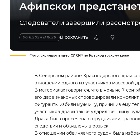
Афипском предстанет
Следователи завершили рассмотре
06.11.2024 В 16:28
Фото: скриншот видео СУ СКР по Краснодарскому краю
В Северском районе Краснодарского края сл
отношении одного из участников массовой д
В материалах говорится, что в ночь на 7 сент
его двое знакомых спровоцировали конфликт 
фигуранты избили мужчину, причинив ему те
участников драки также ударил женщину кула
Драка была пресечена сотрудниками правоохр
следствия и объявлены в розыск.
В отношении обвиняемого судом была избран