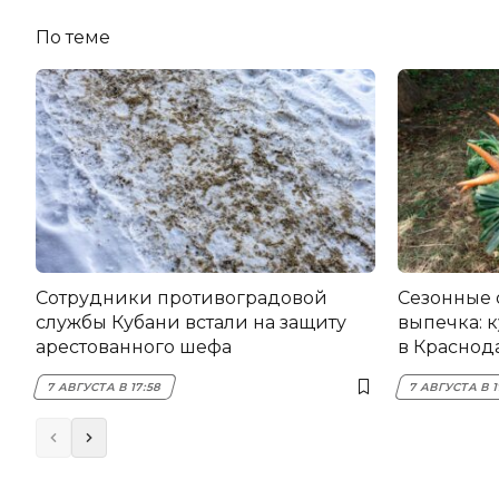
По теме
Сотрудники противоградовой
Сезонные 
службы Кубани встали на защиту
выпечка: 
арестованного шефа
в Краснода
7 АВГУСТА В 17:58
7 АВГУСТА В 1