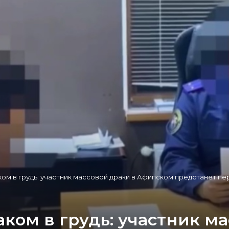
ом в грудь: участник массовой драки в Афипском предстанет пе
ом в грудь: участник ма