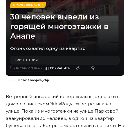
ПРОИСШЕСТВИЯ
30 человек вывели из
горящей многоэтажки в
Анапе
Огонь охватил одну из квартир.
1 МИН ЧТЕНИЯ
5 ЯНВАРЯ В 10:07
Фото: t.me/pva_chp
Ветренный январский вечер жильцы одного из
домов в анапском ЖК «Радуга» встретили на
улице. Пока из многоэтажки на улице Парковой
эвакуировали 30 человек, в одной из квартир
бушевал огонь. Кадры с места слили в соцсети. На