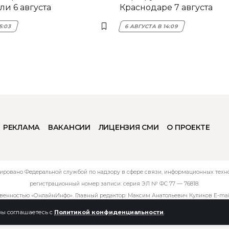
и 6 августа
Краснодаре 7 августа
5:03
6 АВГУСТА В 14:09
РЕКЛАМА
ВАКАНСИИ
ЛИЦЕНЗИЯ СМИ
О ПРОЕКТЕ
ировано Федеральной службой по надзору в сфере связи, информационных технол
регистрационный номер записи: серия ЭЛ № ФС 77 — 76818.
твенностью «ОнлайнИнфо». Главный редактор: Максим Анатольевич Куликов E-mai
 вы соглашаетесь с
Политикой конфиденциальности
.