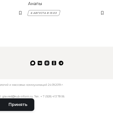
Анапы
6 АВГУСТА В 13:03
огий и массовых коммуникаций 24.09.2019 г.
l:
glavred@kub-inform.ru
. Тел.:
+ 7 (928) 413 78 06
.
Принять