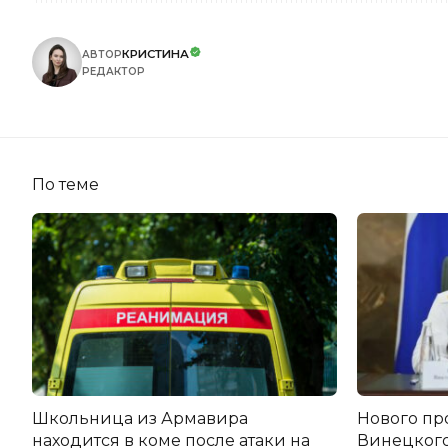
КРИСТИНА
АВТОР
РЕДАКТОР
По теме
Школьница из Армавира
Нового пр
находится в коме после атаки на
Винецког