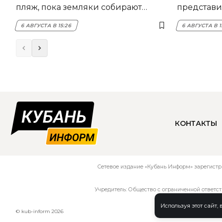
пляж, пока земляки собирают
представил
помощь
6 АВГУСТА В 15:26
6 АВГУСТА В 1
КОНТАКТЫ
Сетевое издание «Кубань Информ» зарегистр
Учредитель: Общество с ограниченной ответс
Используя этот сайт,
© kub-inform 2026