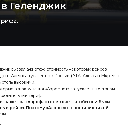
 в Геленджик
арифа.
джик вызвал ажиотаж: стоимость некоторых рейсов
идент Альянса турагентств России (АТА) Алексан Мкртчян
 столь высокими.
которые авиакомпания «Аэрофлот» запускает в тестовом
градительный тариф.
е, кажется, «Аэрофлот» не хочет, чтобы они были
ьные рейсы. Поэтому «Аэрофлот» поставил такой
пит.
.