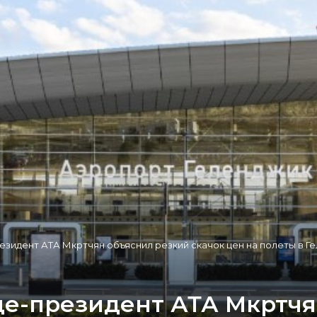
резидент АТА Мкртчян объяснил резкий скачок цен на полеты в Г
ице-президент АТА Мкртч