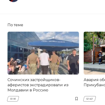
По теме
Сочинских застройщиков-
Авария об
аферистов экстрадировали из
Прикубанс
Молдавии в Россию
13:16
12:43