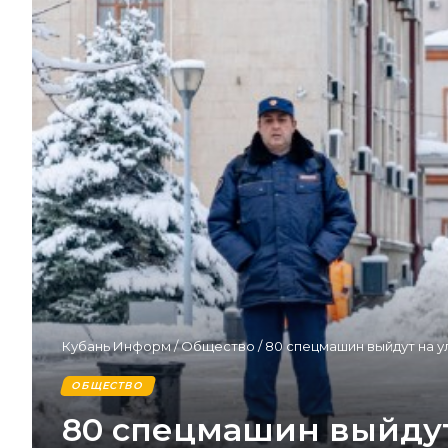
Кубань Информ
/
Общество
/
80 спецмашин выйдут на 
ОБЩЕСТВО
80 спецмашин выйдут