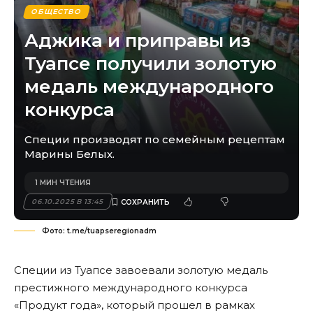
ОБЩЕСТВО
Аджика и приправы из
Туапсе получили золотую
медаль международного
конкурса
Специи производят по семейным рецептам
Марины Белых.
1 МИН ЧТЕНИЯ
06.10.2025 В 13:45
Фото: t.me/tuapseregionadm
Специи из Туапсе завоевали золотую медаль
престижного международного конкурса
«Продукт года», который прошел в рамках