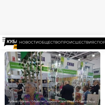
НОВОСТИ
ОБЩЕСТВО
ПРОИСШЕСТВИЯ
СПОР
Кубань Информ
/
Общество
/
Аджика и приправы из Туапсе получили золотую медаль международного конкурса