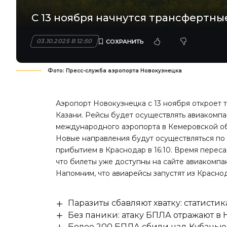
С 13 ноября начнутся трансфертны
03.10.2025 В 12:50
Фото: Пресс-служба аэропорта Новокузнецка
Аэропорт Новокузнецка с 13 ноября откроет 
Казани. Рейсы будет осуществлять авиакомпа
международного аэропорта в Кемеровской об
Новые направления будут осуществляться по ч
прибытием в Краснодар в 16:10. Время переса
что билеты уже доступны на сайте авиакомпан
Напомним, что авиарейсы запустят из
Краснод
Паразиты сбавляют хватку: статисти
Без паники: атаку БПЛА отражают в
Более 200 БПЛА сбили над Кубанью 