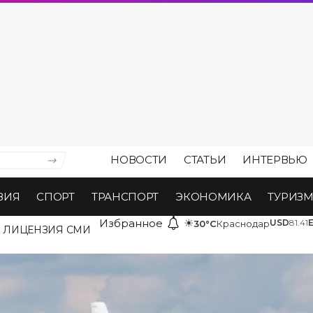
НОВОСТИ
СТАТЬИ
ИНТЕРВЬЮ
ВИЯ
СПОРТ
ТРАНСПОРТ
ЭКОНОМИКА
ТУРИЗ
Избранное
☀
USD
81.41
30°C
Краснодар
ЛИЦЕНЗИЯ СМИ