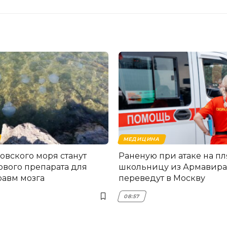
МЕДИЦИНА
овского моря станут
Раненую при атаке на п
ового препарата для
школьницу из Армавира
равм мозга
переведут в Москву
08:57