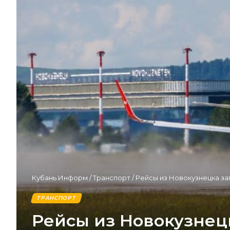
Кубань Информ
/
Транспорт
/
Рейсы из Новокузнецка за
ТРАНСПОРТ
Рейсы из Новокузнецк