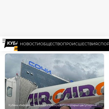
НОВОСТИ
ОБЩЕСТВО
ПРОИСШЕСТВИЯ
СПОР
Кубань Информ
/
Транспорт
/
Аэропорт Сочи открыл регулярные рейсы в Шарм-эль-Шейх с новым авиаперевозчиком