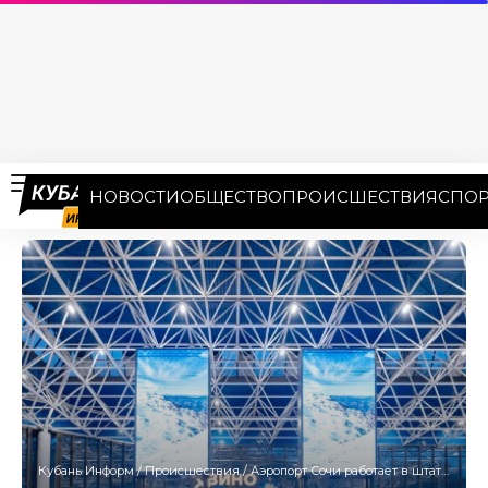
НОВОСТИ
ОБЩЕСТВО
ПРОИСШЕСТВИЯ
СПОР
Кубань Информ
/
Происшествия
/
Аэропорт Сочи работает в штатном режиме после ночных ограничений