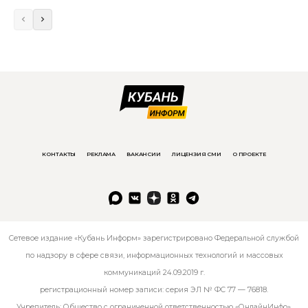
КОНТАКТЫ
РЕКЛАМА
ВАКАНСИИ
ЛИЦЕНЗИЯ СМИ
О ПРОЕКТЕ
Сетевое издание «Кубань Информ» зарегистрировано Федеральной службой
по надзору в сфере связи, информационных технологий и массовых
коммуникаций 24.09.2019 г.
регистрационный номер записи: серия ЭЛ № ФС 77 — 76818.
Учредитель: Общество с ограниченной ответственностью «ОнлайнИнфо».