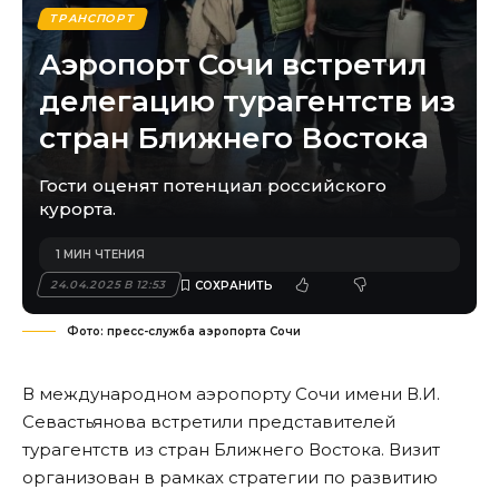
ТРАНСПОРТ
Аэропорт Сочи встретил
делегацию турагентств из
стран Ближнего Востока
Гости оценят потенциал российского
курорта.
1 МИН ЧТЕНИЯ
24.04.2025 В 12:53
Фото: пресс-служба аэропорта Сочи
В международном аэропорту Сочи имени В.И.
Севастьянова встретили представителей
турагентств из стран Ближнего Востока. Визит
организован в рамках стратегии по развитию