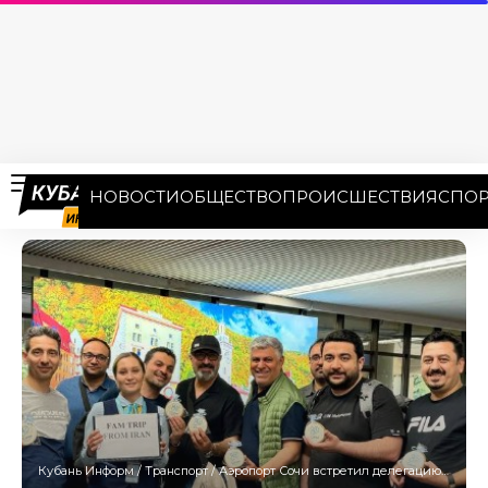
НОВОСТИ
ОБЩЕСТВО
ПРОИСШЕСТВИЯ
СПОР
Кубань Информ
/
Транспорт
/
Аэропорт Сочи встретил делегацию турагентств из стран Ближнего Востока