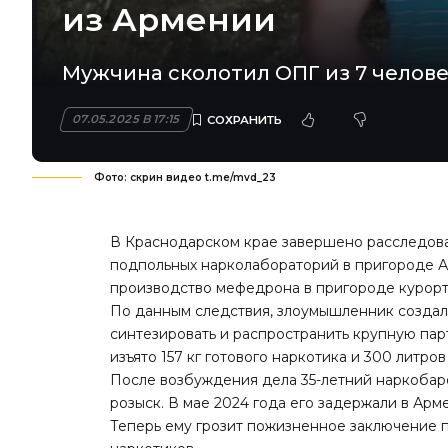
из Армении
Мужчина сколотил ОПГ из 7 челове
07.05.2025 В 17:15
Фото: скрин видео t.me/mvd_23
В Краснодарском крае завершено расследова
подпольных нарколабораторий в пригороде 
производство мефедрона в пригороде курорт
По данным следствия, злоумышленник создал
синтезировать и распространить крупную па
изъято 157 кг готового наркотика и 300 литро
После возбуждения дела 35-летний наркобар
розыск. В мае 2024 года его задержали в Арм
Теперь ему грозит пожизненное заключение п