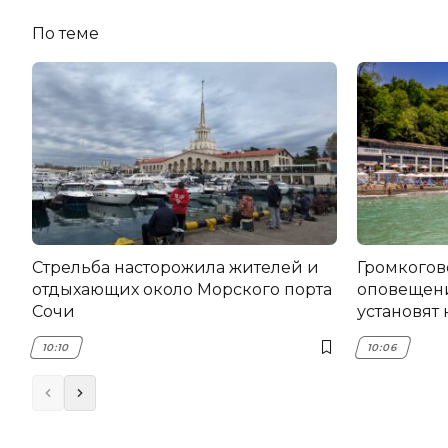
По теме
Стрельба насторожила жителей и
Громкогов
отдыхающих около Морского порта
оповещени
Сочи
установят 
10:10
10:06