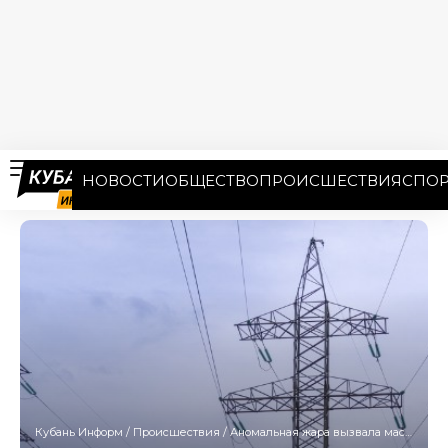
НОВОСТИ
ОБЩЕСТВО
ПРОИСШЕСТВИЯ
СПОР
Кубань Информ
/
Происшествия
/
Аномальная жара вызвала массовые отключения электричества в Краснодарском крае