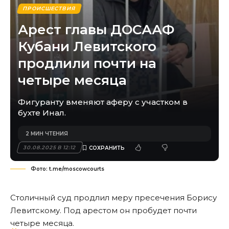
ПРОИСШЕСТВИЯ
Арест главы ДОСААФ
Кубани Левитского
продлили почти на
четыре месяца
Фигуранту вменяют аферу с участком в
бухте Инал.
2 МИН ЧТЕНИЯ
30.08.2025 В 12:12
Фото: t.me/moscowcourts
Столичный суд продлил меру пресечения Борису
Левитскому. Под арестом он пробудет почти
четыре месяца.