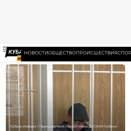
НОВОСТИ
ОБЩЕСТВО
ПРОИСШЕСТВИЯ
СПОР
Кубань Информ
/
Происшествия
/
Арест главы ДОСААФ Кубани Левитского продлили почти на четыре месяца