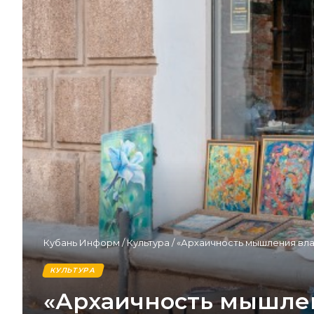
Кубань Информ
/
Культура
/
«Архаичность мышления влас
КУЛЬТУРА
«Архаичность мышлен