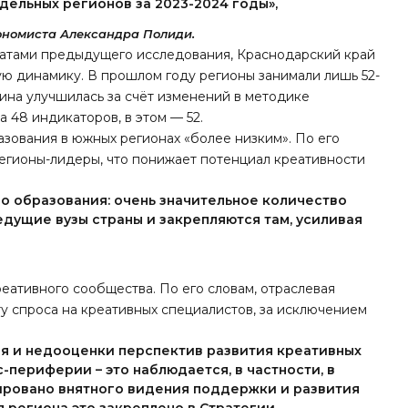
дельных регионов за 2023-2024 годы»,
ономиста Александра Полиди.
льтатами предыдущего исследования, Краснодарский край
ую динамику. В прошлом году регионы занимали лишь 52-
ртина улучшилась за счёт изменений в методике
 48 индикаторов, в этом — 52.
азования в южных регионах «более низким». По его
регионы-лидеры, что понижает потенциал креативности
о образования: очень значительное количество
едущие вузы страны и закрепляются там, усиливая
еативного сообщества. По его словам, отраслевая
ту спроса на креативных специалистов, за исключением
ия и недооценки перспектив развития креативных
с-периферии – это наблюдается, в частности, в
ировано внятного видения поддержки и развития