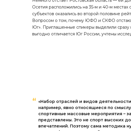
Немного отстает Ростовская область — ей до
Осетия расположились на 35-м и 40-м местах
субъектов оказались во второй половине рейт
Вопросом о том, почему ЮФО и СКФО отстают 
Юг
». Приглашенные спикеры выделили сразу 
выгодно отличается Юг России, учтены иссле
«Набор отраслей и видов деятельности
например, явно относящиеся по смысл
спортивные массовые мероприятия – за
представлены. Это не спорт высоких д
впечатлений. Поэтому сама методика ну