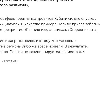
я региона это закреплено в Стратегии
ого развития»,
портфель креативных проектов Кубани сильно опустел,
инициативах. В качестве примера Полиди привел забеги и
 мероприятие «Гик-пикник», фестиваль «Стереопикник»,
ие и запреты привели к тому, что массовые
ие регионы либо же вовсе исчезли. В результате,
сса юг России не позиционируется как место для
- РЕКЛАМА -