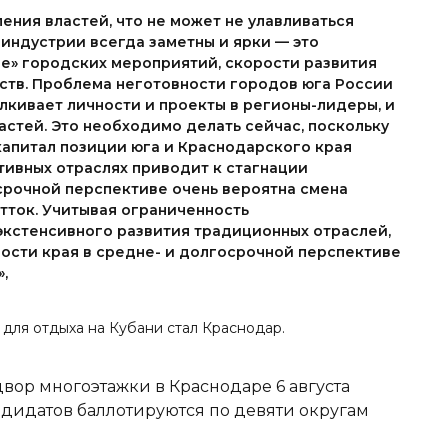
ения властей, что не может не улавливаться
индустрии всегда заметны и ярки — это
е» городских мероприятий, скорости развития
тв. Проблема неготовности городов юга России
лкивает личности и проекты в регионы-лидеры, и
астей. Это необходимо делать сейчас, поскольку
капитал позиции юга и Краснодарского края
ативных отраслях приводит к стагнации
срочной перспективе очень вероятна смена
тток. Учитывая ограниченность
экстенсивного развития традиционных отраслей,
ости края в средне- и долгосрочной перспективе
,
 для отдыха на Кубани
стал Краснодар.
вор многоэтажки в Краснодаре 6 августа
ндидатов баллотируются по девяти округам