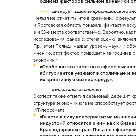
один из факторов сильной динамики от
цитирует издание краснодарского эк
Нельзя не отметить, что в сравнении с резу
и Ростовская область показали фантастическ
е и 55-е места соответственно. Вероятно, ка
исследования: ранее система оценки включала
При этом Полиди назвал уровень науки и обр
мнению, этот фактор приводит к миграции в 
экономики.
«Особенно это заметно в сфере высшег
абитуриентов уезжают в столичные и в
их креативную бизнес-среду»,
высказался экономист.
Эксперт также отметил серьезный дефицит кр
структура экономик юга не способствует рос
ИТ-персонала.
«Власти в силу консерватизма мышлен
индустрий относятся к ним как к бизне
Краснодарском крае. Пока не сформул