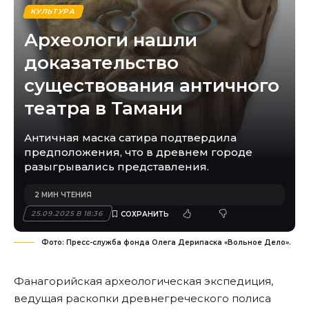
КУЛЬТУРА
Археологи нашли
доказательство
существования античного
театра в Тамани
Античная маска сатира подтвердила
предположения, что в древнем городе
разыгрывались представления.
2 МИН ЧТЕНИЯ
25.09.2025 В 18:36
Фото: Пресс-служба фонда Олега Дерипаска «Вольное Дело».
Фанагорийская археологическая экспедиция,
ведущая раскопки древнегреческого полиса