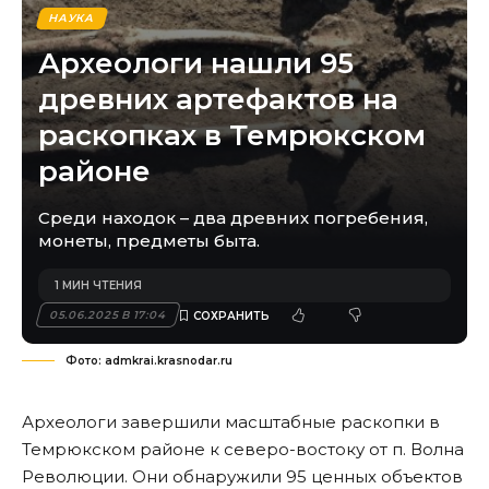
НАУКА
Археологи нашли 95
древних артефактов на
раскопках в Темрюкском
районе
Среди находок – два древних погребения,
монеты, предметы быта.
1 МИН ЧТЕНИЯ
05.06.2025 В 17:04
Фото: admkrai.krasnodar.ru
Археологи завершили масштабные раскопки в
Темрюкском районе к северо-востоку от п. Волна
Революции. Они обнаружили 95 ценных объектов