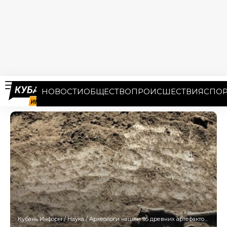
НОВОСТИ
ОБЩЕСТВО
ПРОИСШЕСТВИЯ
СПОР
Кубань Информ
/
Наука
/
Археологи нашли 95 древних артефактов на раскопках в Темрюкском районе