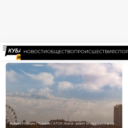
НОВОСТИ
ОБЩЕСТВО
ПРОИСШЕСТВИЯ
СПОР
Кубань Информ
/
Туризм
/
АТОР: Анапе грозит отток туристов из-за закрытых пляжей