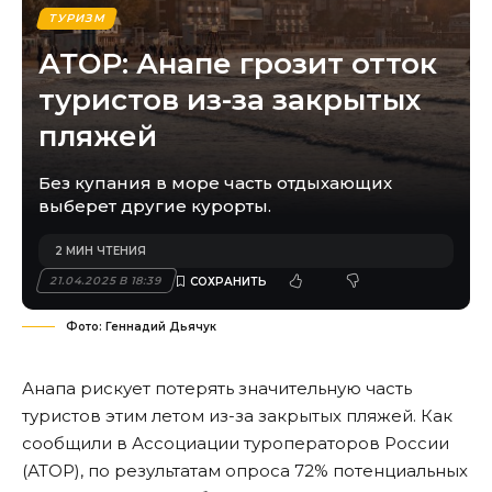
ТУРИЗМ
АТОР: Анапе грозит отток
туристов из-за закрытых
пляжей
Без купания в море часть отдыхающих
выберет другие курорты.
2 МИН ЧТЕНИЯ
21.04.2025 В 18:39
Фото: Геннадий Дьячук
Анапа рискует потерять значительную часть
туристов этим летом из-за закрытых пляжей. Как
сообщили в Ассоциации туроператоров России
(АТОР), по результатам опроса 72% потенциальных