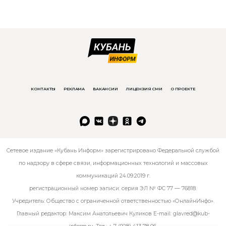
КОНТАКТЫ
РЕКЛАМА
ВАКАНСИИ
ЛИЦЕНЗИЯ СМИ
О ПРОЕКТЕ
Сетевое издание «Кубань Информ» зарегистрировано Федеральной службой
по надзору в сфере связи, информационных технологий и массовых
коммуникаций 24.09.2019 г.
регистрационный номер записи: серия ЭЛ № ФС 77 — 76818.
Учредитель: Общество с ограниченной ответственностью «ОнлайнИнфо».
Главный редактор: Максим Анатольевич Куликов E-mail:
glavred@kub-