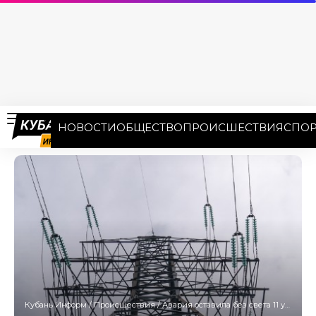
НОВОСТИ
ОБЩЕСТВО
ПРОИСШЕСТВИЯ
СПОР
Кубань Информ
/
Происшествия
/
Авария оставила без света 11 улиц в Краснодаре