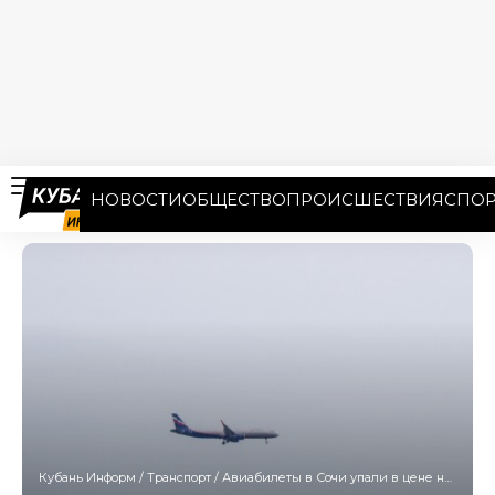
НОВОСТИ
ОБЩЕСТВО
ПРОИСШЕСТВИЯ
СПОР
Кубань Информ
/
Транспорт
/
Авиабилеты в Сочи упали в цене на 75%: смотрим выгодные тарифы на конец августа