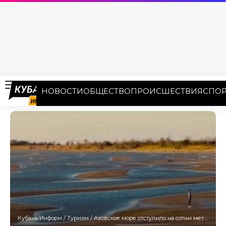
НОВОСТИ
ОБЩЕСТВО
ПРОИСШЕСТВИЯ
СПОР
Кубань Информ
/
Туризм
/
Азовское море отступило на сотни метров. Берег в Приморско-Ахтарске усыпан трупами медуз