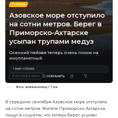
ТУРИЗМ
Азовское море отступило
на сотни метров. Берег в
Приморско-Ахтарске
усыпан трупами медуз
Осенний пейзаж теперь очень похож на
инопланетный.
1 МИН ЧТЕНИЯ
17.09.2025 В 08:34
Фото: andrewvolobuy / T.me
В середине сентября Азовское море отступило
на сотни метров. Жители Приморско-Ахтарска
пишут в соцсетях, что теперь берег усыпан