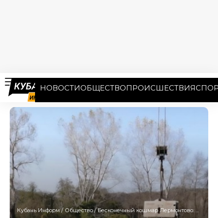
НОВОСТИ
ОБЩЕСТВО
ПРОИСШЕСТВИЯ
СПОР
Кубань Информ
/
Общество
/
Бесконечный кошмар Лермонтово: временный мост через реку Шапсухо обещают построить до 1 декабря