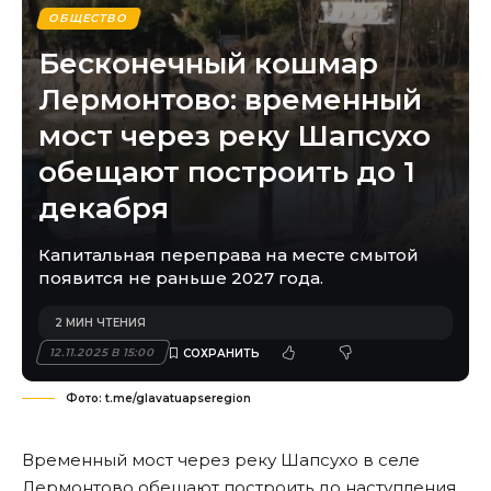
ОБЩЕСТВО
Бесконечный кошмар
Лермонтово: временный
мост через реку Шапсухо
обещают построить до 1
декабря
Капитальная переправа на месте смытой
появится не раньше 2027 года.
2 МИН ЧТЕНИЯ
12.11.2025 В 15:00
Фото: t.me/glavatuapseregion
Временный мост через реку Шапсухо в селе
Лермонтово обещают построить до наступления