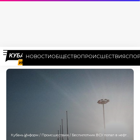
НОВОСТИ
ОБЩЕСТВО
ПРОИСШЕСТВИЯ
СПОР
Кубань Информ
/
Происшествия
/
Беспилотник ВСУ попал в нефтебазу на территории Сириуса