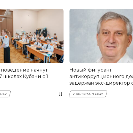
 поведение начнут
Новый фигурант
17 школах Кубани с 1
антикоррупционного дел
задержан экс-директор
НЭСК Крымска
4:47
7 АВГУСТА В 13:47