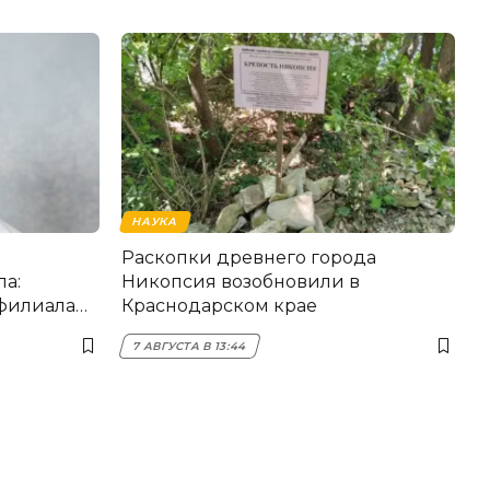
НАУКА
Раскопки древнего города
а:
Никопсия возобновили в
 филиала
Краснодарском крае
7 АВГУСТА В 13:44