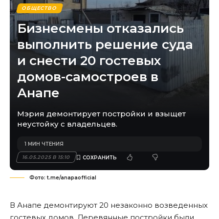
ОБЩЕСТВО
Бизнесмены отказались
выполнить решение суда
и снести 20 гостевых
домов-самостроев в
Анапе
Мэрия демонтирует постройки и взыщет
неустойку с владельцев.
1 МИН ЧТЕНИЯ
16.05.2025 В 15:10
Фото: t.me/anapaofficial
В Анапе демонтируют 20 незаконно возведенных
гостевых домов. Деревянные постройки были