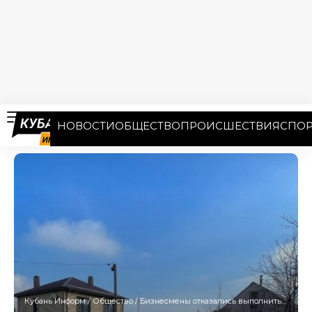
НОВОСТИ
ОБЩЕСТВО
ПРОИСШЕСТВИЯ
СПОР
Кубань Информ
/
Общество
/
Бизнесмены отказались выполнить решение суда и снести 20 гостевых домов-самостроев в Анапе