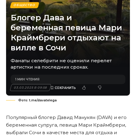
ОБЩЕСТВО
Блогер Дава и
беременная певица Мари
Краймбрери отдыхают на
вилле в Сочи
Фанаты селебрити не оценили перелет
артистки на последних сроках.
1 МИН ЧТЕНИЯ
03.03.2025 В 09:58
Фото: t.me/davatelega
Популярный блогер Давид Манукян (DAVA) и его
беременная супруга, певица Мари Краймбрери,
выбрали Сочи в качестве места для отдыха и