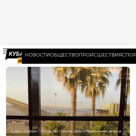
НОВОСТИ
ОБЩЕСТВО
ПРОИСШЕСТВИЯ
СПОР
Кубань Информ
/
Общество
/
Блогер Дава и беременная певица Мари Краймбрери отдыхают на вилле в Сочи