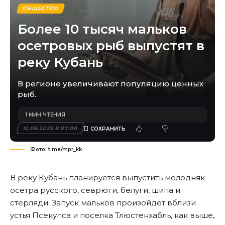
ОБЩЕСТВО
Более 10 тысяч мальков
осетровых рыб выпустят в
реку Кубань
В регионе увеличивают популяцию ценных
рыб.
1 МИН ЧТЕНИЯ
10.06.2025 В 07:00
Фото: t.me/mpr_kk
В реку Кубань планируется выпустить молодняк
осетра русского, севрюги, белуги, шипа и
стерляди. Запуск мальков произойдет вблизи
устья Псекупса и поселка Тлюстенхабль, как выше,