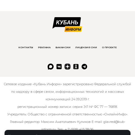
КОНТАКТЫ
РЕКЛАМА
ВАКАНСИИ
ЛИЦЕНЗИЯ СМИ
О ПРОЕКТЕ
Сетевое издание «Кубань Информ» зарегистрировано Федеральной службой
по надзору в сфере связи, информационных технологий и массовых
коммуникаций 24.09.2019 г.
регистрационный номер записи: серия ЭЛ № ФС 77 — 76818.
Учредитель: Общество с ограниченной ответственностью «ОнлайнИнфо».
Главный редактор: Максим Анатольевич Куликов E-mail:
glavred@kub-
inform.ru
. Тел.:
+ 7 (928) 413 78 06
.