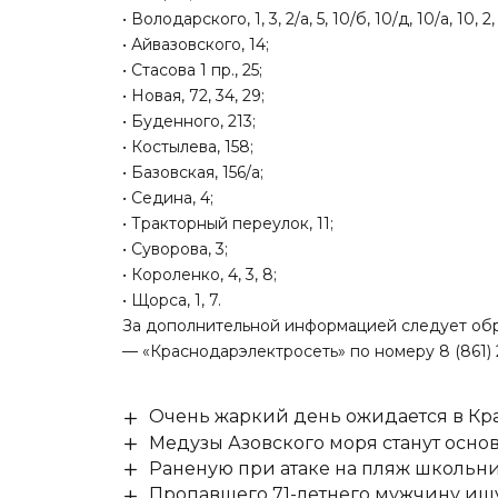
• Володарского, 1, 3, 2/а, 5, 10/б, 10/д, 10/а, 10, 2,
• Айвазовского, 14;
• Стасова 1 пр., 25;
• Новая, 72, 34, 29;
• Буденного, 213;
• Костылева, 158;
• Базовская, 156/а;
• Седина, 4;
• Тракторный переулок, 11;
• Суворова, 3;
• Короленко, 4, 3, 8;
• Щорса, 1, 7.
За дополнительной информацией следует обр
— «Краснодарэлектросеть» по номеру 8 (861) 2
Очень жаркий день ожидается в Кра
Медузы Азовского моря станут осно
Раненую при атаке на пляж школьни
Пропавшего 71-летнего мужчину ищ