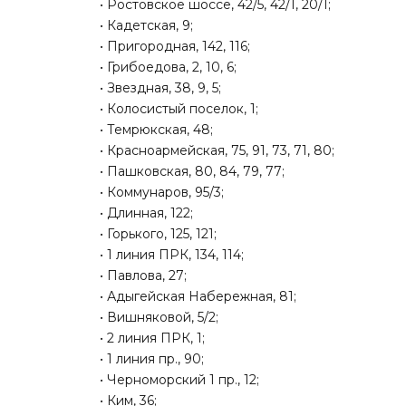
• Ростовское шоссе, 42/5, 42/1, 20/1;
• Кадетская, 9;
• Пригородная, 142, 116;
• Грибоедова, 2, 10, 6;
• Звездная, 38, 9, 5;
• Колосистый поселок, 1;
• Темрюкская, 48;
• Красноармейская, 75, 91, 73, 71, 80;
• Пашковская, 80, 84, 79, 77;
• Коммунаров, 95/3;
• Длинная, 122;
• Горького, 125, 121;
• 1 линия ПРК, 134, 114;
• Павлова, 27;
• Адыгейская Набережная, 81;
• Вишняковой, 5/2;
• 2 линия ПРК, 1;
• 1 линия пр., 90;
• Черноморский 1 пр., 12;
• Ким, 36;