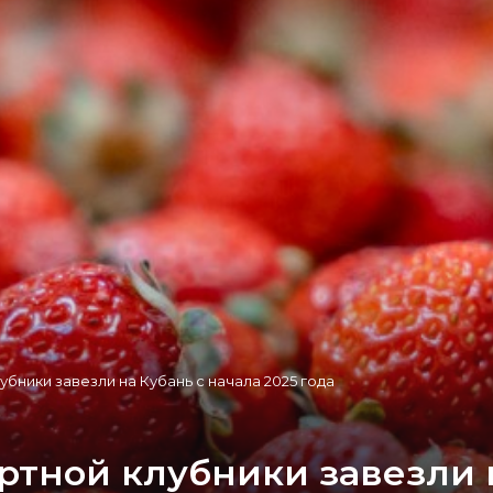
убники завезли на Кубань с начала 2025 года
ртной клубники завезли 