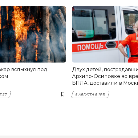
жар вспыхнул под
Двух детей, пострадавши
ком
Архипо-Осиповке во вре
БПЛА, доставили в Моск
7:27
8 АВГУСТА В 16:11