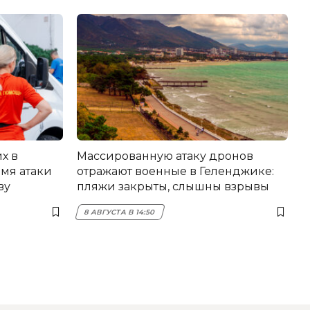
х в
Массированную атаку дронов
мя атаки
отражают военные в Геленджике:
ву
пляжи закрыты, слышны взрывы
8 АВГУСТА В 14:50