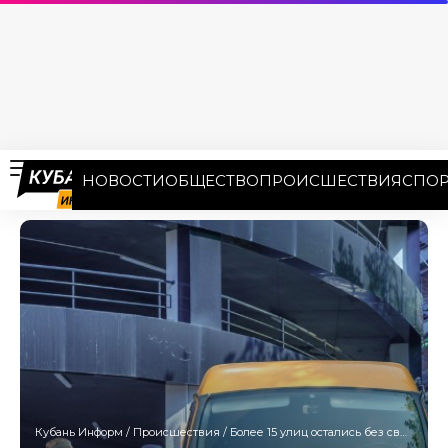
НОВОСТИ
ОБЩЕСТВО
ПРОИСШЕСТВИЯ
СПОР
Кубань Информ
/
Происшествия
/
Более 15 улиц остались без света из-за аварии в Прикубанском округе Краснодара