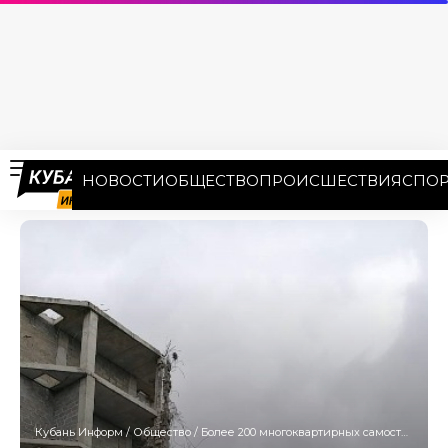
НОВОСТИ
ОБЩЕСТВО
ПРОИСШЕСТВИЯ
СПОР
Кубань Информ
/
Общество
/
Более 200 многоквартирных самостроев осталось на Кубани: две трети — в Сочи