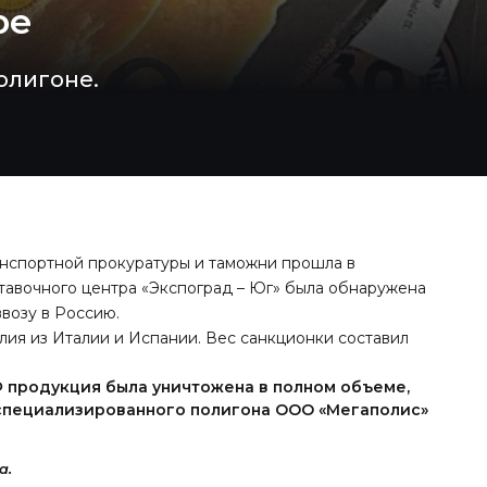
ре
олигоне.
анспортной прокуратуры и таможни прошла в
тавочного центра «Экспоград – Юг» была обнаружена
ввозу в Россию.
лия из Италии и Испании. Вес санкционки составил
 продукция была уничтожена в полном объеме,
 специализированного полигона ООО «Мегаполис»
а.