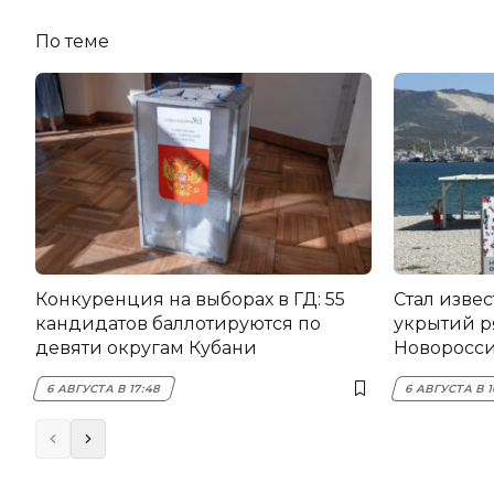
По теме
Конкуренция на выборах в ГД: 55
Стал изве
кандидатов баллотируются по
укрытий р
девяти округам Кубани
Новоросс
6 АВГУСТА В 17:48
6 АВГУСТА В 