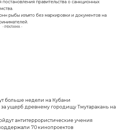
 постановления правительства о санкционных
мства.
 тонн рыбы изъято без маркировки и документов на
ринимателей.
- РЕКЛАМА -
ут больше недели на Кубани
д за ущерб древнему городищу Тмутаракань на
ройдут антитеррористические учения
 поддержали 70 кинопроектов