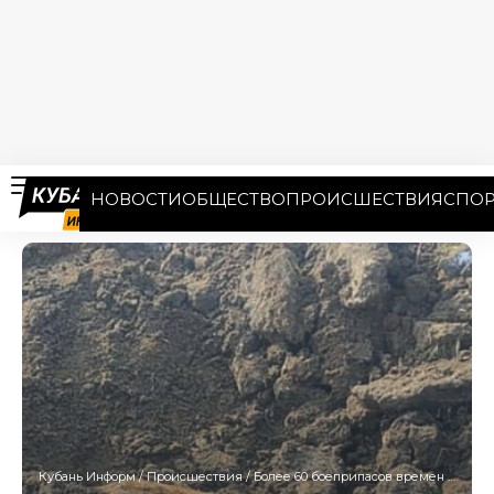
НОВОСТИ
ОБЩЕСТВО
ПРОИСШЕСТВИЯ
СПОР
Кубань Информ
/
Происшествия
/
Более 60 боеприпасов времен Великой Отечественной войны уничтожили в феврале на Кубани