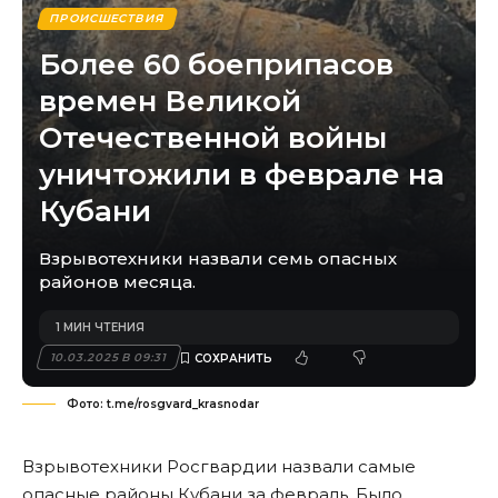
ПРОИСШЕСТВИЯ
Более 60 боеприпасов
времен Великой
Отечественной войны
уничтожили в феврале на
Кубани
Взрывотехники назвали семь опасных
районов месяца.
1 МИН ЧТЕНИЯ
10.03.2025 В 09:31
Фото: t.me/rosgvard_krasnodar
Взрывотехники Росгвардии назвали самые
опасные районы Кубани за февраль. Было