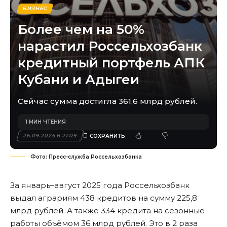
БИЗНЕС
Более чем на 50%
нарастил Россельхозбанк
кредитный портфель АПК
Кубани и Адыгеи
Сейчас сумма достигла 361,6 млрд рублей.
1 МИН ЧТЕНИЯ
26.09.2025 В 21:09
Фото: Пресс-служба Россельхозбанка
За январь–август 2025 года Россельхозбанк
выдал аграриям 438 кредитов на сумму 225,8
млрд рублей. А также 334 кредита на сезонные
работы объёмом 36 млрд рублей. Это в 2 раза