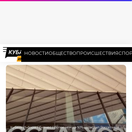
НОВОСТИ
ОБЩЕСТВО
ПРОИСШЕСТВИЯ
СПОР
Кубань Информ
/
Бизнес
/
Более чем на 50% нарастил Россельхозбанк кредитный портфель АПК Кубани и Адыгеи