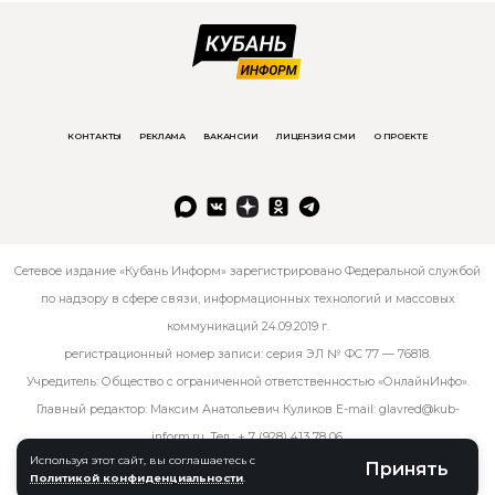
КОНТАКТЫ
РЕКЛАМА
ВАКАНСИИ
ЛИЦЕНЗИЯ СМИ
О ПРОЕКТЕ
Сетевое издание «Кубань Информ» зарегистрировано Федеральной службой
по надзору в сфере связи, информационных технологий и массовых
коммуникаций 24.09.2019 г.
регистрационный номер записи: серия ЭЛ № ФС 77 — 76818.
Учредитель: Общество с ограниченной ответственностью «ОнлайнИнфо».
Главный редактор: Максим Анатольевич Куликов E-mail:
glavred@kub-
inform.ru
. Тел.:
+ 7 (928) 413 78 06
.
Используя этот сайт, вы соглашаетесь с
Принять
Политикой конфиденциальности
.
© kub-inform 2026