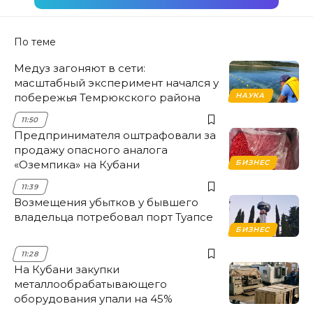
По теме
Медуз загоняют в сети:
масштабный эксперимент начался у
побережья Темрюкского района
НАУКА
11:50
Предпринимателя оштрафовали за
продажу опасного аналога
«Оземпика» на Кубани
БИЗНЕС
11:39
Возмещения убытков у бывшего
владельца потребовал порт Туапсе
БИЗНЕС
11:28
На Кубани закупки
металлообрабатывающего
оборудования упали на 45%