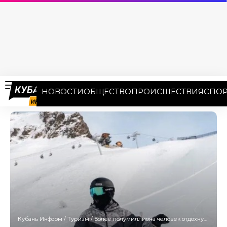
НОВОСТИ
ОБЩЕСТВО
ПРОИСШЕСТВИЯ
СПОР
Кубань Информ
/
Туризм
/
Более полумиллиона человек отдохнули на Кубани в новогодние каникулы