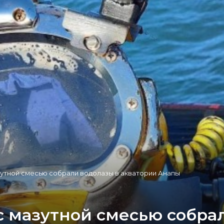
зутной смесью собрали водолазы в акватории Анапы
с мазутной смесью собра