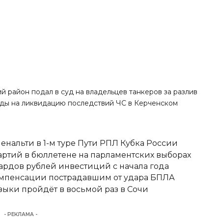
ий район подал в суд на владельцев танкеров за разлив
ходы на ликвидацию последствий ЧС в Керченском
енальти в 1-м туре Пути РПЛ Кубка России
ртий в бюллетене на парламентских выборах
ардов рублей инвестиций с начала года
омпенсации пострадавшим от удара БПЛА
ыки пройдёт в восьмой раз в Сочи
- РЕКЛАМА -