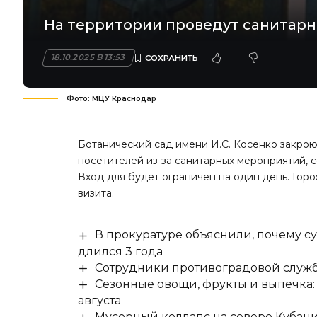
На территории проведут санитарн
18.10.2025 В 13:53
Фото: МЦУ Краснодар
Ботанический сад имени И.С. Косенко закрою
посетителей из-за санитарных мероприятий,
Вход для будет ограничен на один день. Гор
визита.
В прокуратуре объяснили, почему су
длился 3 года
Сотрудники противоградовой служб
Сезонные овощи, фрукты и выпечка:
августа
Мусорный коллапс на севере Кубан