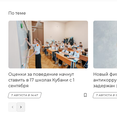
По теме
Оценки за поведение начнут
Новый фи
ставить в 17 школах Кубани с 1
антикорру
сентября
задержан 
НЭСК Кры
7 АВГУСТА В 14:47
7 АВГУСТА В 1