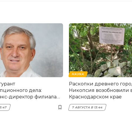
НАУКА
гурант
Раскопки древнего горо
пционного дела:
Никопсия возобновили 
экс-директор филиала
Краснодарском крае
мска
3:47
7 АВГУСТА В 13:44