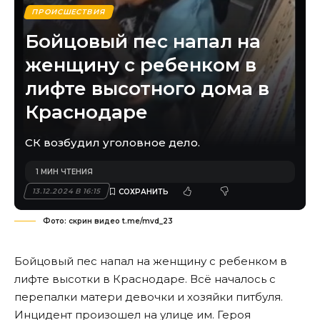
ПРОИСШЕСТВИЯ
Бойцовый пес напал на
женщину с ребенком в
лифте высотного дома в
Краснодаре
СК возбудил уголовное дело.
1 МИН ЧТЕНИЯ
13.12.2024 В 16:15
Фото: скрин видео t.me/mvd_23
Бойцовый пес напал на женщину с ребенком в
лифте высотки в Краснодаре. Всё началось с
перепалки матери девочки и хозяйки питбуля.
Инцидент произошел на улице им. Героя