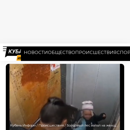
НОВОСТИ
ОБЩЕСТВО
ПРОИСШЕСТВИЯ
СПОР
Кубань Информ
/
Происшествия
/
Бойцовый пес напал на женщину с ребенком в лифте высотного дома в Краснодаре