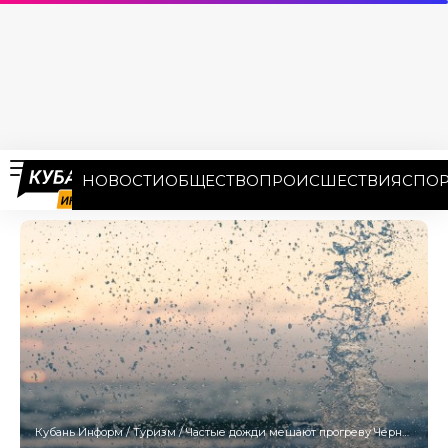
НОВОСТИ
ОБЩЕСТВО
ПРОИСШЕСТВИЯ
СПОР
Кубань Информ
/
Туризм
/
Частые дожди мешают прогреву Черного моря