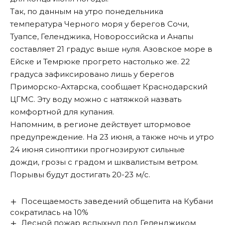
Так, по данным на утро понедельника
температура Черного моря у берегов Сочи,
Туапсе, Геленджика, Новороссийска и Анапы
составляет 21 градус выше нуля. Азовское море в
Ейске и Темрюке прогрето настолько же. 22
градуса зафиксировано лишь у берегов
Приморско-Ахтарска, сообщает Краснодарский
ЦГМС. Эту воду можно с натяжкой назвать
комфортной для купания.
Напомним
, в регионе действует штормовое
предупреждение. На 23 июня, а также ночь и утро
24 июня синоптики прогнозируют сильные
дожди, грозы с градом и шквалистым ветром.
Порывы будут достигать 20-23 м/с.
Посещаемость заведений общепита на Кубани
сократилась на 10%
Лесной пожар вспыхнул под Геленджиком