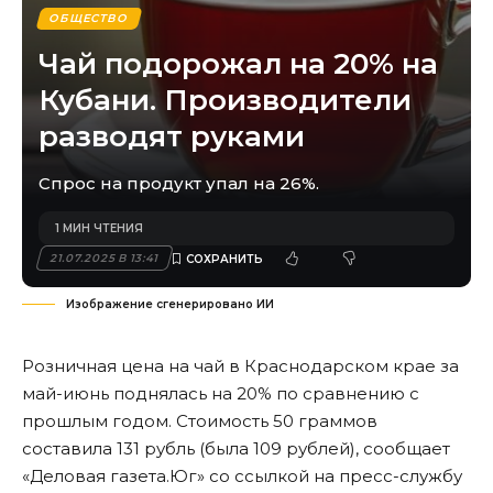
ОБЩЕСТВО
Чай подорожал на 20% на
Кубани. Производители
разводят руками
Спрос на продукт упал на 26%.
1 МИН ЧТЕНИЯ
21.07.2025 В 13:41
Изображение сгенерировано ИИ
Розничная цена на чай в Краснодарском крае за
май-июнь поднялась на 20% по сравнению с
прошлым годом. Стоимость 50 граммов
составила 131 рубль (была 109 рублей), сообщает
«Деловая газета.Юг» со ссылкой на пресс-службу