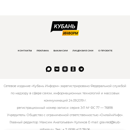
КОНТАКТЫ
РЕКЛАМА
ВАКАНСИИ
ЛИЦЕНЗИЯ СМИ
О ПРОЕКТЕ
Сетевое издание «Кубань Информ» зарегистрировано Федеральной службой
по надзору в сфере связи, информационных технологий и массовых
коммуникаций 24.09.2019 г.
регистрационный номер записи: серия ЭЛ № ФС 77 — 76818.
Учредитель: Общество с ограниченной ответственностью «ОнлайнИнфо».
Главный редактор: Максим Анатольевич Куликов E-mail:
glavred@kub-
inform.ru
. Тел.:
+ 7 (928) 413 78 06
.