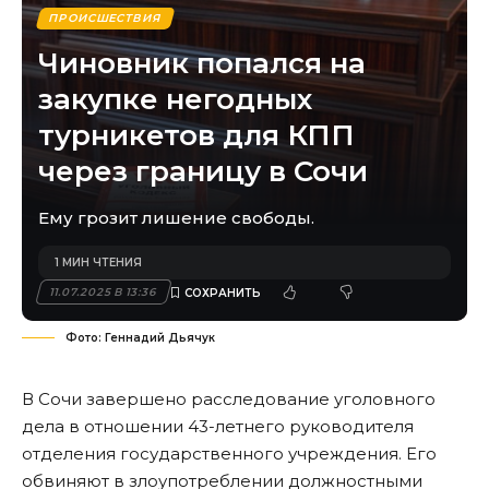
ПРОИСШЕСТВИЯ
Чиновник попался на
закупке негодных
турникетов для КПП
через границу в Сочи
Ему грозит лишение свободы.
1 МИН ЧТЕНИЯ
11.07.2025 В 13:36
Фото: Геннадий Дьячук
В Сочи завершено расследование уголовного
дела в отношении 43-летнего руководителя
отделения государственного учреждения. Его
обвиняют в злоупотреблении должностными