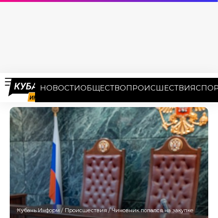
НОВОСТИ
ОБЩЕСТВО
ПРОИСШЕСТВИЯ
СПОР
Кубань Информ
/
Происшествия
/
Чиновник попался на закупке негодных турникетов для КПП через границу в Сочи