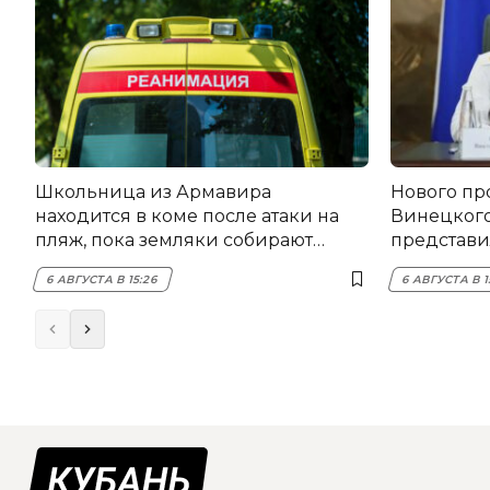
Школьница из Армавира
Нового пр
находится в коме после атаки на
Винецког
пляж, пока земляки собирают
представил
помощь
6 АВГУСТА В 15:26
6 АВГУСТА В 1