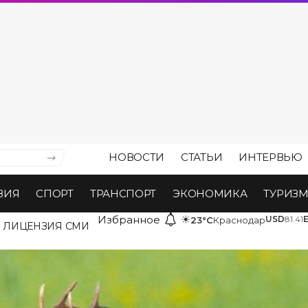
НОВОСТИ
СТАТЬИ
ИНТЕРВЬЮ
ВИЯ
СПОРТ
ТРАНСПОРТ
ЭКОНОМИКА
ТУРИЗ
Избранное
☀
USD
81.41
23°C
Краснодар
ЛИЦЕНЗИЯ СМИ