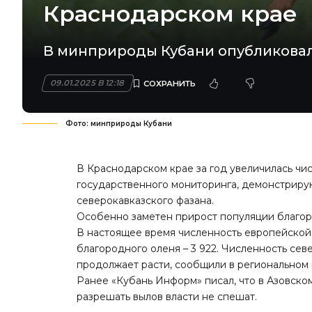
Краснодарском крае
В минприроды Кубани опубликовали
09.01.2025 В 12:18
Фото: минприроды Кубани
В Краснодарском крае за год увеличилась чи
государственного мониторинга, демонстрирую
северокавказского фазана.
Особенно заметен прирост популяции благор
В настоящее время численность европейской к
благородного оленя – 3 922. Численность сев
продолжает расти, сообщили в региональном
Ранее «Кубань Информ»
писал
, что в Азовск
разрешать вылов власти не спешат.