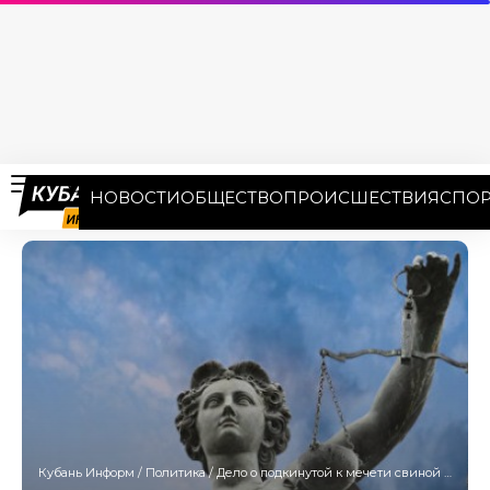
НОВОСТИ
ОБЩЕСТВО
ПРОИСШЕСТВИЯ
СПОР
Кубань Информ
/
Политика
/
Дело о подкинутой к мечети свиной голове направлено в суд