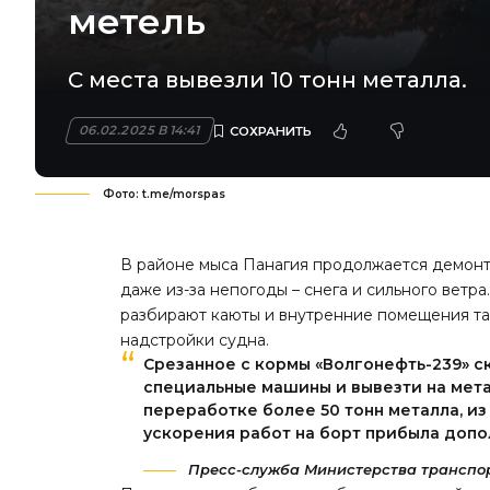
метель
С места вывезли 10 тонн металла.
06.02.2025 В 14:41
Фото: t.me/morspas
В районе мыса Панагия продолжается демонт
даже из-за непогоды – снега и сильного ветр
разбирают каюты и внутренние помещения та
надстройки судна.
Срезанное с кормы «Волгонефть-239» с
специальные машины и вывезти на мет
переработке более 50 тонн металла, из
ускорения работ на борт прибыла допо
Пресс-служба Министерства транспор